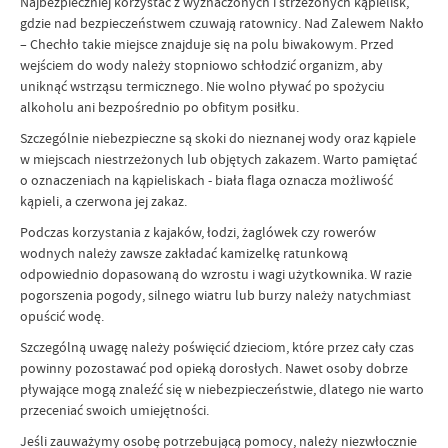
Najbezpieczniej korzystać z wyznaczonych i strzeżonych kąpielisk,
gdzie nad bezpieczeństwem czuwają ratownicy. Nad Zalewem Nakło
– Chechło takie miejsce znajduje się na polu biwakowym. Przed
wejściem do wody należy stopniowo schłodzić organizm, aby
uniknąć wstrząsu termicznego. Nie wolno pływać po spożyciu
alkoholu ani bezpośrednio po obfitym posiłku.
Szczególnie niebezpieczne są skoki do nieznanej wody oraz kąpiele
w miejscach niestrzeżonych lub objętych zakazem. Warto pamiętać
o oznaczeniach na kąpieliskach - biała flaga oznacza możliwość
kąpieli, a czerwona jej zakaz.
Podczas korzystania z kajaków, łodzi, żaglówek czy rowerów
wodnych należy zawsze zakładać kamizelkę ratunkową
odpowiednio dopasowaną do wzrostu i wagi użytkownika. W razie
pogorszenia pogody, silnego wiatru lub burzy należy natychmiast
opuścić wodę.
Szczególną uwagę należy poświęcić dzieciom, które przez cały czas
powinny pozostawać pod opieką dorosłych. Nawet osoby dobrze
pływające mogą znaleźć się w niebezpieczeństwie, dlatego nie warto
przeceniać swoich umiejętności.
Jeśli zauważymy osobę potrzebującą pomocy, należy niezwłocznie