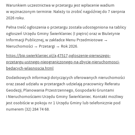
Warunkiem uczestnictwa w przetargu jest wpłacenie wadium
w wyznaczonym terminie. Należy to zrobić najpóźniej do 7 sierpnia
2026 roku.
Pełna treść ogłoszenia o przetargu została udostępniona na tablicy
ogłoszeń Urzędu Gminy Świerklaniec (I piętro) oraz w Biuletynie
Informacji Publicznej, w zakładce Menu Przedmiotowe →
Nieruchomości → Przetargi → Rok 2026.
https://bip.swierklaniec.pl/a,47517,ogloszenie-pierwszego-
przetargu-ustnego-nieograniczonego-na-zbycie-nieruchomosci-
bedacych-wlasnoscia.html
Dodatkowych informacji dotyczących oferowanych nieruchomości
oraz zasad udziału w przetargach udzielają pracownicy Referatu
Geodezji, Planowania Przestrzennego, Gospodarki Gruntami
i Nieruchomościami Urzędu Gminy Świerklaniec. Kontakt możliwy
jest osobiście w pokoju nr 1 Urzędu Gminy lub telefonicznie pod
numerem (32) 284 74 68.