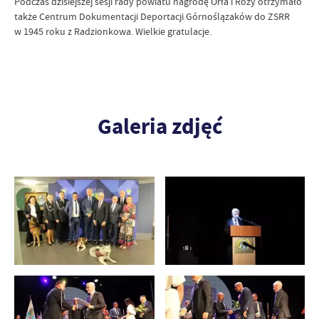
Podczas dzisiejszej sesji rady powiatu nagrodę Orła i Róży otrzymało
także Centrum Dokumentacji Deportacji Górnoślązaków do ZSRR
w 1945 roku z Radzionkowa. Wielkie gratulacje.
Galeria zdjęć