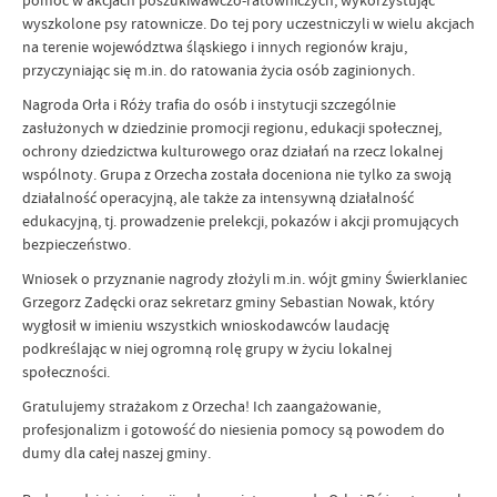
pomoc w akcjach poszukiwawczo-ratowniczych, wykorzystując
wyszkolone psy ratownicze. Do tej pory uczestniczyli w wielu akcjach
na terenie województwa śląskiego i innych regionów kraju,
przyczyniając się m.in. do ratowania życia osób zaginionych.
Nagroda Orła i Róży trafia do osób i instytucji szczególnie
zasłużonych w dziedzinie promocji regionu, edukacji społecznej,
ochrony dziedzictwa kulturowego oraz działań na rzecz lokalnej
wspólnoty. Grupa z Orzecha została doceniona nie tylko za swoją
działalność operacyjną, ale także za intensywną działalność
edukacyjną, tj. prowadzenie prelekcji, pokazów i akcji promujących
bezpieczeństwo.
Wniosek o przyznanie nagrody złożyli m.in. wójt gminy Świerklaniec
Grzegorz Zadęcki oraz sekretarz gminy Sebastian Nowak, który
wygłosił w imieniu wszystkich wnioskodawców laudację
podkreślając w niej ogromną rolę grupy w życiu lokalnej
społeczności.
Gratulujemy strażakom z Orzecha! Ich zaangażowanie,
profesjonalizm i gotowość do niesienia pomocy są powodem do
dumy dla całej naszej gminy.