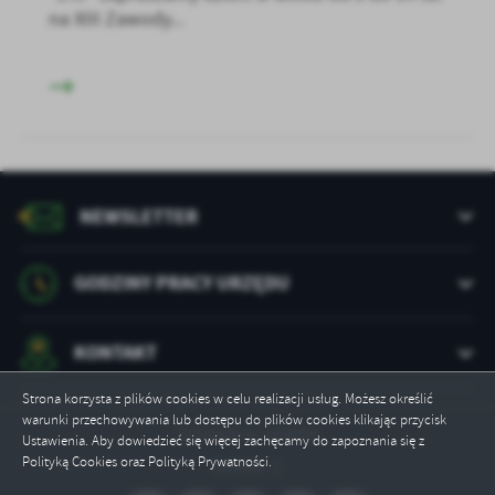
na XIII Zawody...
NEWSLETTER
GODZINY PRACY URZĘDU
KONTAKT
Strona korzysta z plików cookies w celu realizacji usług. Możesz określić
warunki przechowywania lub dostępu do plików cookies klikając przycisk
Odwiedzin: 198004
Ustawienia. Aby dowiedzieć się więcej zachęcamy do zapoznania się z
Polityką Cookies oraz Polityką Prywatności.
Online: 3