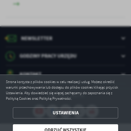
NEWSLETTER
GODZINY PRACY URZĘDU
KONTAKT
Strona korzysta z plików cookies w celu realizacji usług. Możesz określić
warunki przechowywania lub dostępu do plików cookies klikając przycisk
Ustawienia. Aby dowiedzieć się więcej zachęcamy do zapoznania się z
Odwiedzin: 196798
Polityką Cookies oraz Polityką Prywatności.
ZAPISZ WYBRANE
USTAWIENIA
ODRZUĆ WSZYSTKIE
ODRZUĆ WSZYSTKIE