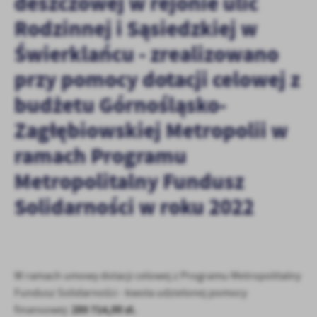
deszczowej w rejonie ulic
treści.
Rodzinnej i Sąsiedzkiej w
Dzięki tym plikom cookies możemy zapewnić Ci większy komfort
Więcej
korzystania z funkcjonalności naszej strony poprzez dopasowanie
Świerklańcu - zrealizowano
jej do Twoich indywidualnych preferencji. Wyrażenie zgody na
funkcjonalne i personalizacyjne pliki cookies gwarantuje
przy pomocy dotacji celowej z
Analityczne
dostępność większej ilości funkcji na stronie.
budżetu Górnośląsko-
Analityczne pliki cookies pomagają nam rozwijać się i
dostosowywać do Twoich potrzeb.
Zagłębiowskiej Metropolii w
Cookies analityczne pozwalają na uzyskanie informacji w zakresie
Więcej
wykorzystywania witryny internetowej, miejsca oraz częstotliwości,
ramach Programu
z jaką odwiedzane są nasze serwisy www. Dane pozwalają nam na
Metropolitalny Fundusz
ocenę naszych serwisów internetowych pod względem ich
Reklamowe
popularności wśród użytkowników. Zgromadzone informacje są
Solidarności w roku 2022
Dzięki reklamowym plikom cookies prezentujemy Ci najciekawsze
przetwarzane w formie zanonimizowanej. Wyrażenie zgody na
informacje i aktualności na stronach naszych partnerów.
analityczne pliki cookies gwarantuje dostępność wszystkich
funkcjonalności.
Promocyjne pliki cookies służą do prezentowania Ci naszych
Więcej
komunikatów na podstawie analizy Twoich upodobań oraz Twoich
zwyczajów dotyczących przeglądanej witryny internetowej. Treści
W ramach umowy dotacji celowej z Programu Metropolitalny
promocyjne mogą pojawić się na stronach podmiotów trzecich lub
Fundusz Solidarności - kwota udzielonej pomocy
firm będących naszymi partnerami oraz innych dostawców usług.
285 714,00 zł.
Firmy te działają w charakterze pośredników prezentujących nasze
finansowej: