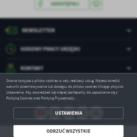
treści w postaci wiadomości, ofert, komunikatów mediów
UDOSTĘPNIJ
społecznościowych.
NEWSLETTER
GODZINY PRACY URZĘDU
KONTAKT
Strona korzysta z plików cookies w celu realizacji usług. Możesz określić
warunki przechowywania lub dostępu do plików cookies klikając przycisk
Odwiedzin: 197427
Ustawienia. Aby dowiedzieć się więcej zachęcamy do zapoznania się z
Polityką Cookies oraz Polityką Prywatności.
Online: 4
USTAWIENIA
ZAPISZ WYBRANE
ODRZUĆ WSZYSTKIE
ODRZUĆ WSZYSTKIE